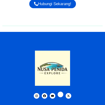
Hubungi Sekarang!