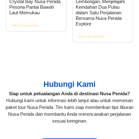
Crystal Bay Nusa Penida
Lembongan, Menjelajahi
Pesona Pantai Bawah
Keindahan Dua Pulau
Laut Memukau
dalam Satu Perjalanan
Bersama Nusa Penida
Explore
Things To Do in Nusa Penida
Things To Do in Nusa Penida
Hubungi Kami
Siap untuk petualangan Anda di destinasi Nusa Penida?
Hubungi kami untuk informasi lebih lanjut atau untuk memesan
paket tour Nusa Penida. Tim kami siap memberikan tips liburan
Nusa Penida dan membantu Anda merencanakan perjalanan
sesuai keinginan.