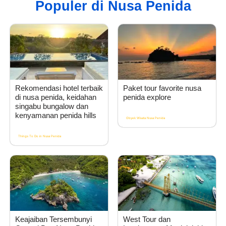
Populer di Nusa Penida
Rekomendasi hotel terbaik
Paket tour favorite nusa
di nusa penida, keidahan
penida explore
singabu bungalow dan
kenyamanan penida hills
Obyek Wisata Nusa Penida
Things To Do in Nusa Penida
Keajaiban Tersembunyi
West Tour dan