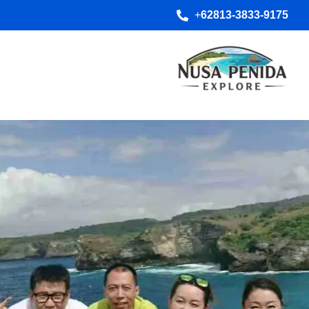
+
62813-3833-9175