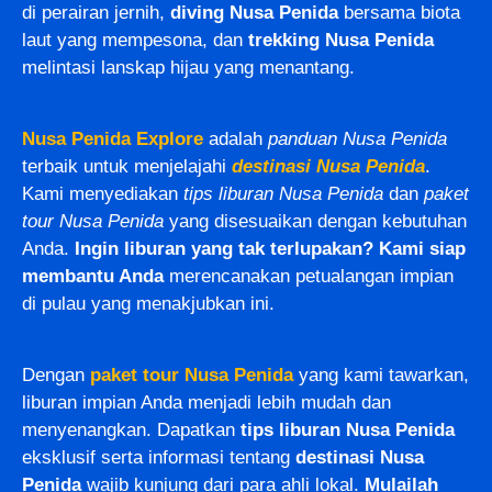
di perairan jernih,
diving Nusa Penida
bersama biota
laut yang mempesona, dan
trekking Nusa Penida
melintasi lanskap hijau yang menantang.
Nusa Penida Explore
adalah
panduan Nusa Penida
terbaik untuk menjelajahi
destinasi Nusa Penida
.
Kami menyediakan
tips liburan Nusa Penida
dan
paket
tour Nusa Penida
yang disesuaikan dengan kebutuhan
Anda.
Ingin liburan yang tak terlupakan? Kami siap
membantu Anda
merencanakan petualangan impian
di pulau yang menakjubkan ini.
Dengan
paket tour Nusa Penida
yang kami tawarkan,
liburan impian Anda menjadi lebih mudah dan
menyenangkan. Dapatkan
tips liburan Nusa Penida
eksklusif serta informasi tentang
destinasi Nusa
Penida
wajib kunjung dari para ahli lokal.
Mulailah