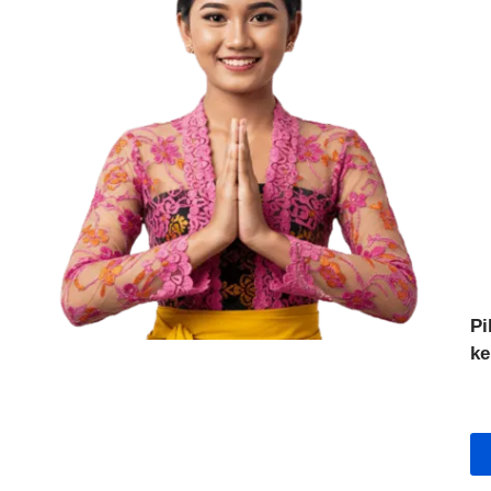
Pi
ke