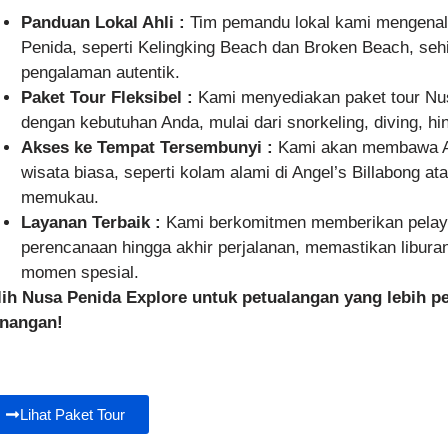
Panduan Lokal Ahli :
Tim pemandu lokal kami mengenal 
Penida, seperti Kelingking Beach dan Broken Beach, se
pengalaman autentik.
Paket Tour Fleksibel :
Kami menyediakan paket tour Nus
dengan kebutuhan Anda, mulai dari snorkeling, diving, hi
Akses ke Tempat Tersembunyi :
Kami akan membawa Anda
wisata biasa, seperti kolam alami di Angel’s Billabong a
memukau.
Layanan Terbaik :
Kami berkomitmen memberikan pelayan
perencanaan hingga akhir perjalanan, memastikan libura
momen spesial.
lih Nusa Penida Explore untuk petualangan yang lebih p
nangan!
Lihat Paket Tour