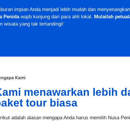
liburan impian Anda menjadi lebih mudah dan menyenangka
a Penida
wajib kunjung dari para ahli lokal.
Mulailah petua
wisata yang tak tertandingi!
ngapa Kami
Kami menawarkan lebih da
aket tour biasa
rikut adalah alasan mengapa Anda harus memilih Nusa Peni