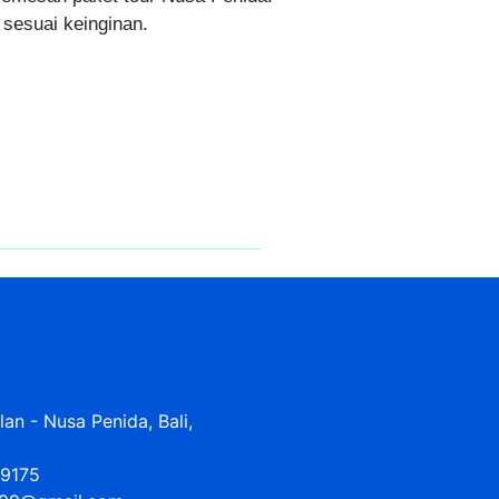
sesuai keinginan.
n - Nusa Penida, Bali,
9175