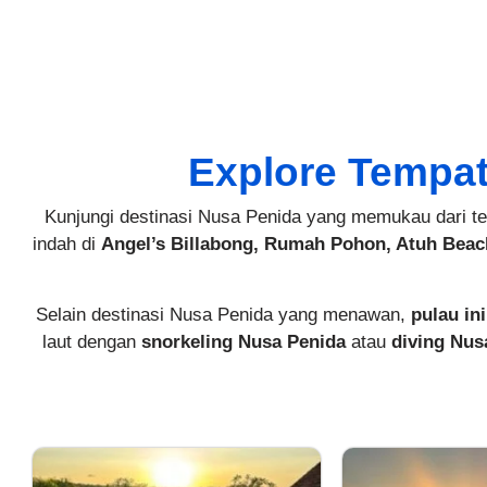
Explore Tempat
Kunjungi destinasi Nusa Penida yang memukau dari te
indah di
Angel’s Billabong, Rumah Pohon, Atuh Bea
Selain destinasi Nusa Penida yang menawan,
pulau in
laut dengan
snorkeling Nusa Penida
atau
diving Nus