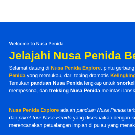
Welcome to Nusa Penida
Jelajahi Nusa Penida 
Selamat datang di
Nusa Penida Explore
, pintu gerban
Penida
yang memukau, dari tebing dramatis
Kelingkin
Temukan
panduan Nusa Penida
lengkap untuk
snorkel
mempesona, dan
trekking Nusa Penida
melintasi lans
Nusa Penida Explore
adalah
panduan Nusa Penida
ter
dan
paket tour Nusa Penida
yang disesuaikan dengan k
merencanakan petualangan impian di pulau yang menakj