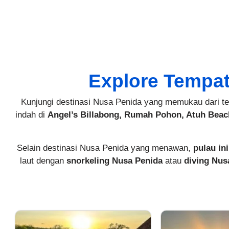
Explore Tempat
Kunjungi destinasi Nusa Penida yang memukau dari te
indah di
Angel’s Billabong, Rumah Pohon, Atuh Bea
Selain destinasi Nusa Penida yang menawan,
pulau in
laut dengan
snorkeling Nusa Penida
atau
diving Nus