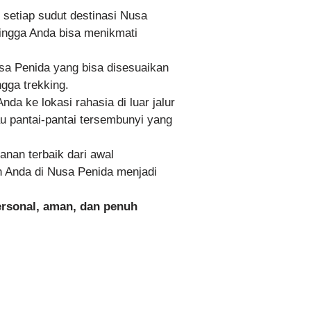
setiap sudut destinasi Nusa
hingga Anda bisa menikmati
a Penida yang bisa disesuaikan
ngga trekking.
 ke lokasi rahasia di luar jalur
tau pantai-pantai tersembunyi yang
an terbaik dari awal
n Anda di Nusa Penida menjadi
ersonal, aman, dan penuh