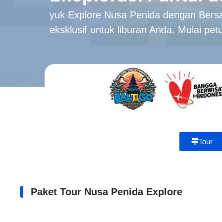
yuk Explore Nusa Penida dengan Bersam
eksklusif untuk liburan Anda. Mulai pe
Tour
Paket Tour Nusa Penida Explore