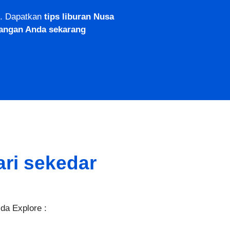
n. Dapatkan
tips liburan Nusa
langan Anda sekarang
ri sekedar
da Explore :