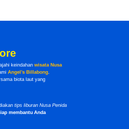
ore
lajahi keindahan
wisata Nusa
lami
Angel’s Billabong
.
sama biota laut yang
diakan
tips liburan Nusa Penida
 siap membantu Anda