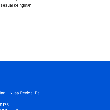
sesuai keinginan.
n - Nusa Penida, Bali,
9175