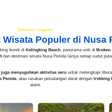
Destinasi Unggulan
 Wisata Populer di Nusa 
bing ikonik di
Kelingking Beach
, panorama unik di
Broken
ch
dan destinasi wisata Nusa Penida lainya setiap sudut pul
i juga menyuguhkan aktivitas seru
untuk melengkapi libura
a Penida
, atau rasakan petualangan darat dengan
trekking
alami.