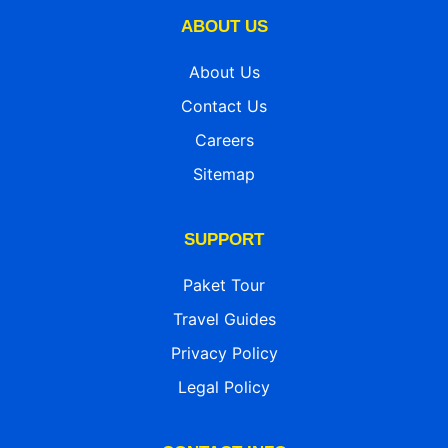
ABOUT US
About Us
Contact Us
Careers
Sitemap
SUPPORT
Paket Tour
Travel Guides
Privacy Policy
Legal Policy