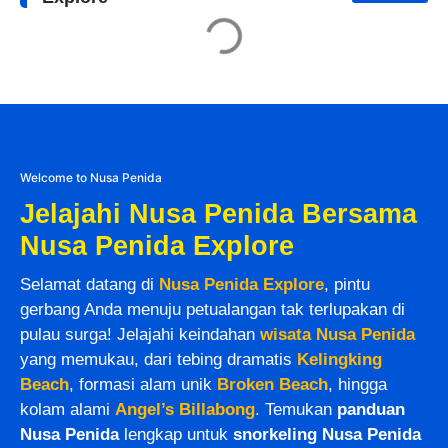
Welcome to Nusa Penida
Jelajahi Nusa Penida Bersama
Nusa Penida Explore
Selamat datang di
Nusa Penida Explore
, pintu
gerbang Anda menuju petualangan tak terlupakan di
pulau surga! Jelajahi keindahan
wisata Nusa Penida
yang memukau, dari tebing dramatis
Kelingking
Beach
, formasi alam unik
Broken Beach
, hingga
kolam alami
Angel’s Billabong
. Temukan
panduan
Nusa Penida
lengkap untuk
snorkeling Nusa Penida