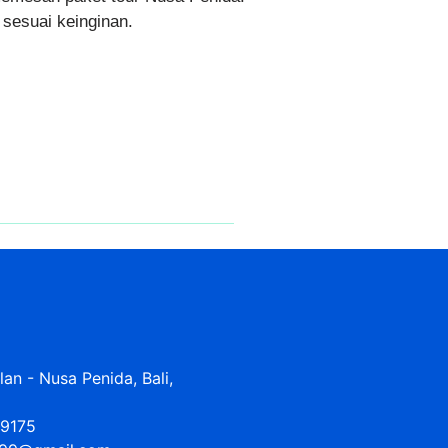
sesuai keinginan.
n - Nusa Penida, Bali,
9175