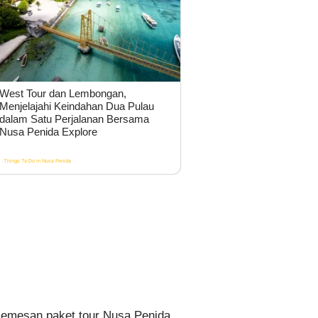
West Tour dan Lembongan,
Menjelajahi Keindahan Dua Pulau
dalam Satu Perjalanan Bersama
Nusa Penida Explore
Things To Do in Nusa Penida
 memesan paket tour Nusa Penida.