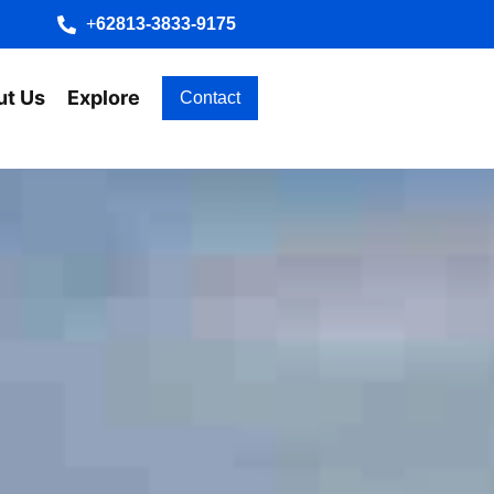
+
62813-3833-9175
ut Us
Explore
Contact