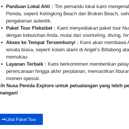
Panduan Lokal Ahli :
Tim pemandu lokal kami mengenal 
Penida, seperti Kelingking Beach dan Broken Beach, se
pengalaman autentik.
Paket Tour Fleksibel :
Kami menyediakan paket tour Nus
dengan kebutuhan Anda, mulai dari snorkeling, diving, hi
Akses ke Tempat Tersembunyi :
Kami akan membawa Anda
wisata biasa, seperti kolam alami di Angel’s Billabong a
memukau.
Layanan Terbaik :
Kami berkomitmen memberikan pelayan
perencanaan hingga akhir perjalanan, memastikan libura
momen spesial.
lih Nusa Penida Explore untuk petualangan yang lebih p
nangan!
Lihat Paket Tour