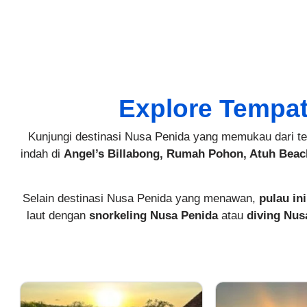
Explore Tempat
Kunjungi destinasi Nusa Penida yang memukau dari te
indah di
Angel’s Billabong, Rumah Pohon, Atuh Bea
Selain destinasi Nusa Penida yang menawan,
pulau in
laut dengan
snorkeling Nusa Penida
atau
diving Nus