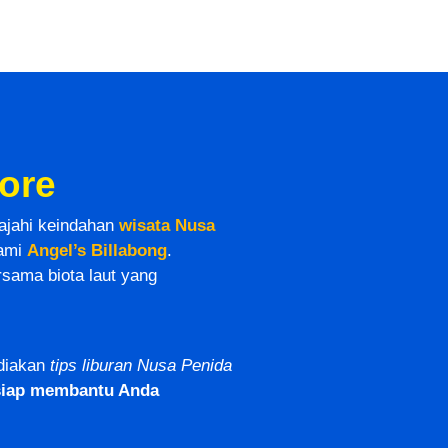
ore
lajahi keindahan
wisata Nusa
lami
Angel’s Billabong
.
sama biota laut yang
diakan
tips liburan Nusa Penida
 siap membantu Anda