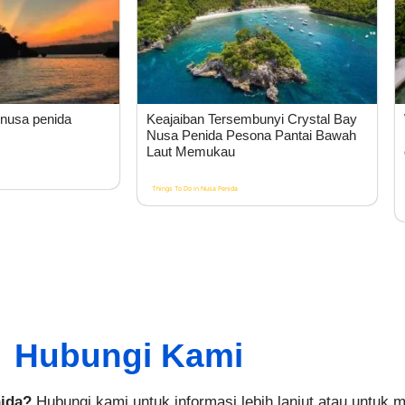
e nusa penida
Keajaiban Tersembunyi Crystal Bay
Nusa Penida Pesona Pantai Bawah
Laut Memukau
Things To Do in Nusa Penida
Hubungi Kami
nida?
Hubungi kami untuk informasi lebih lanjut atau untuk