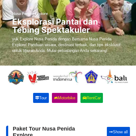
Nusa Penida Explore
Eksplorasi Pantai dan
Tebing Spektakuler
yuk Explore Nusa Penida dengan Bersama Nusa Penida
Explore! Panduan wisata, destinasi terbaik, dan tips eksklusif
untuk liburan Anda. Mulai petualangan Anda sekarang!
Tour
Motorbike
RentCar
Paket Tour Nusa Penida
Show all
Explore