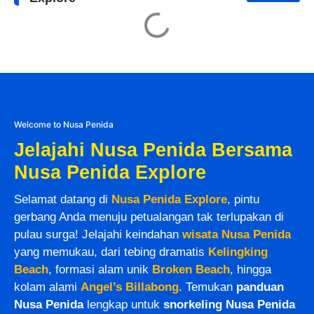
Welcome to Nusa Penida
Jelajahi Nusa Penida Bersama
Nusa Penida Explore
Selamat datang di
Nusa Penida Explore
, pintu
gerbang Anda menuju petualangan tak terlupakan di
pulau surga! Jelajahi keindahan
wisata Nusa Penida
yang memukau, dari tebing dramatis
Kelingking
Beach
, formasi alam unik
Broken Beach
, hingga
kolam alami
Angel’s Billabong
. Temukan
panduan
Nusa Penida
lengkap untuk
snorkeling Nusa Penida