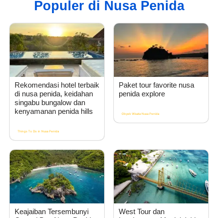
Populer di Nusa Penida
Rekomendasi hotel terbaik
Paket tour favorite nusa
di nusa penida, keidahan
penida explore
singabu bungalow dan
kenyamanan penida hills
Obyek Wisata Nusa Penida
Things To Do in Nusa Penida
Keajaiban Tersembunyi
West Tour dan