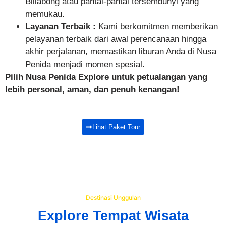
Billabong atau pantai-pantai tersembunyi yang
memukau.
Layanan Terbaik :
Kami berkomitmen memberikan
pelayanan terbaik dari awal perencanaan hingga
akhir perjalanan, memastikan liburan Anda di Nusa
Penida menjadi momen spesial.
Pilih Nusa Penida Explore untuk petualangan yang
lebih personal, aman, dan penuh kenangan!
Lihat Paket Tour
Destinasi Unggulan
Explore Tempat Wisata