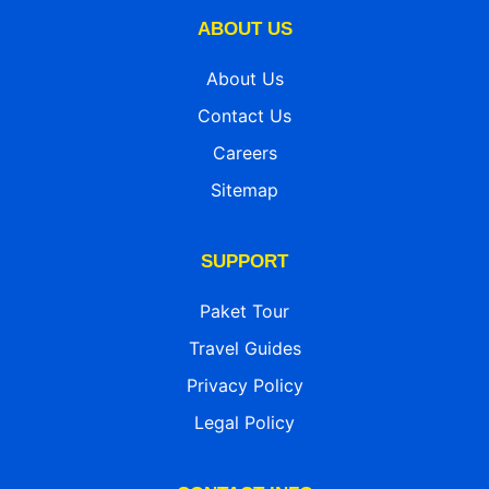
ABOUT US
About Us
Contact Us
Careers
Sitemap
SUPPORT
Paket Tour
Travel Guides
Privacy Policy
Legal Policy