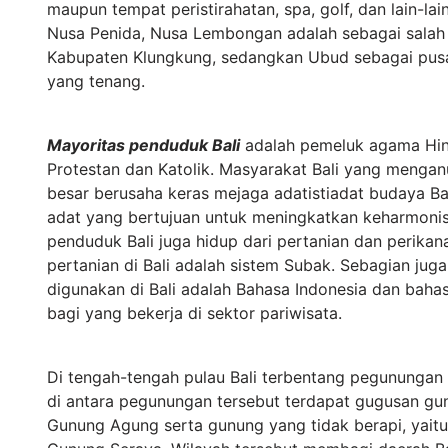
maupun tempat peristirahatan, spa, golf, dan lain-la
Nusa Penida, Nusa Lembongan adalah sebagai salah 
Kabupaten Klungkung, sedangkan Ubud sebagai pusat
yang tenang.
Mayoritas penduduk Bali
adalah pemeluk agama Hind
Protestan dan Katolik. Masyarakat Bali yang mengan
besar berusaha keras mejaga adatistiadat budaya Ba
adat yang bertujuan untuk meningkatkan keharmonisan
penduduk Bali juga hidup dari pertanian dan perikana
pertanian di Bali adalah sistem Subak. Sebagian jug
digunakan di Bali adalah Bahasa Indonesia dan bahas
bagi yang bekerja di sektor pariwisata.
Di tengah-tengah pulau Bali terbentang pegunungan
di antara pegunungan tersebut terdapat gugusan gu
Gunung Agung serta gunung yang tidak berapi, yai