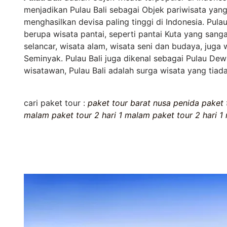
menjadikan Pulau Bali sebagai Objek pariwisata yang
menghasilkan devisa paling tinggi di Indonesia. Pula
berupa wisata pantai, seperti pantai Kuta yang san
selancar, wisata alam, wisata seni dan budaya, juga
Seminyak. Pulau Bali juga dikenal sebagai Pulau Dewa
wisatawan, Pulau Bali adalah surga wisata yang tiad
cari paket tour :
paket tour barat nusa penida
paket 
malam
paket tour 2 hari 1 malam
paket tour 2 hari 