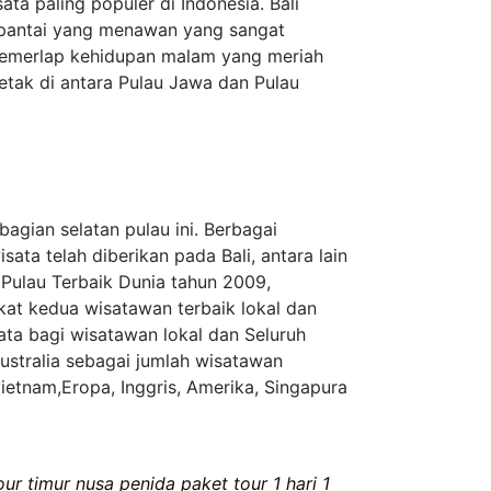
ta paling populer di Indonesia. Bali
i-pantai yang menawan yang sangat
 gemerlap kehidupan malam yang meriah
letak di antara Pulau Jawa dan Pulau
bagian selatan pulau ini. Berbagai
ata telah diberikan pada Bali, antara lain
i Pulau Terbaik Dunia tahun 2009,
kat kedua wisatawan terbaik lokal dan
isata bagi wisatawan lokal dan Seluruh
ustralia sebagai jumlah wisatawan
ietnam,Eropa, Inggris, Amerika, Singapura
our timur nusa penida
paket tour 1 hari 1