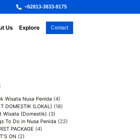
+
62813-3833-9175
ut Us
Explore
Contact
i
k Wisata Nusa Penida
(4)
T DOMESTIK (LOKAL)
(18)
t Wisata (Domestik)
(3)
gs To Do in Nusa Penida
(22)
RIST PACKAGE
(4)
T'S ON
(2)