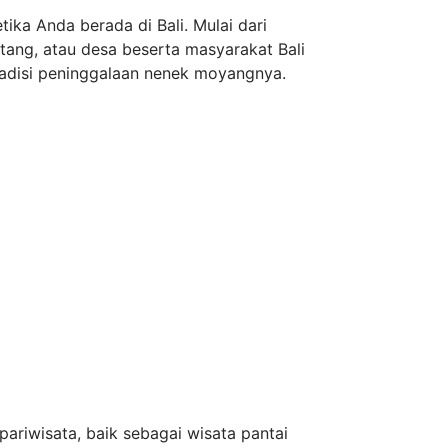
ika Anda berada di Bali. Mulai dari
tang, atau desa beserta masyarakat Bali
disi peninggalaan nenek moyangnya.
ariwisata, baik sebagai wisata pantai