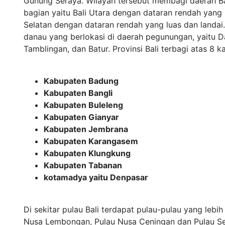
Gunung Seraya. Wilayah tersebut membagi daerah Bal
bagian yaitu Bali Utara dengan dataran rendah yang 
Selatan dengan dataran rendah yang luas dan landai.
danau yang berlokasi di daerah pegunungan, yaitu D
Tamblingan, dan Batur. Provinsi Bali terbagi atas 8 k
Kabupaten Badung
Kabupaten Bangli
Kabupaten Buleleng
Kabupaten Gianyar
Kabupaten Jembrana
Kabupaten Karangasem
Kabupaten Klungkung
Kabupaten Tabanan
kotamadya yaitu Denpasar
Di sekitar pulau Bali terdapat pulau-pulau yang lebih
Nusa Lembongan, Pulau Nusa Ceningan dan Pulau S