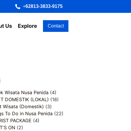
+
62813-3833-9175
ut Us
Explore
Contact
i
k Wisata Nusa Penida
(4)
T DOMESTIK (LOKAL)
(18)
t Wisata (Domestik)
(3)
gs To Do in Nusa Penida
(22)
RIST PACKAGE
(4)
T'S ON
(2)