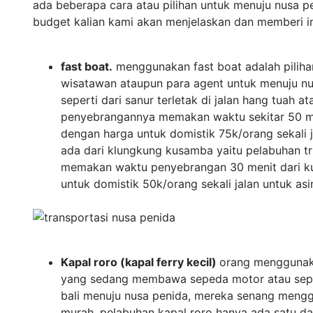
ada beberapa cara atau pilihan untuk menuju nusa 
budget kalian kami akan menjelaskan dan memberi i
fast boat.
menggunakan fast boat adalah piliha
wisatawan ataupun para agent untuk menuju nu
seperti dari sanur terletak di jalan hang tuah at
penyebrangannya memakan waktu sekitar 50 me
dengan harga untuk domistik 75k/orang sekali ja
ada dari klungkung kusamba yaitu pelabuhan 
memakan waktu penyebrangan 30 menit dari k
untuk domistik 50k/orang sekali jalan untuk asi
Kapal roro (kapal ferry kecil)
orang menggunaka
yang sedang membawa sepeda motor atau sepeda
bali menuju nusa penida, mereka senang menggu
murah, pelabuhan kapal roro hanya ada satu dar