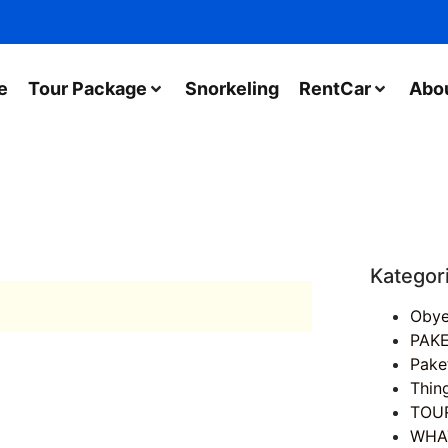
e
Tour Package
Snorkeling
RentCar
Abo
Kategor
Obye
PAKE
Pake
Thin
TOU
WHA