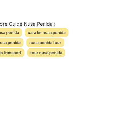
ore Guide Nusa Penida :
usa penida
cara ke nusa penida
nusa penida
nusa penida tour
a transport
tour nusa penida