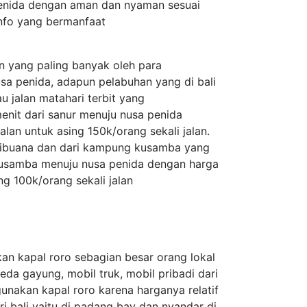
penida dengan aman dan nyaman sesuai
nfo yang bermanfaat
n yang paling banyak oleh para
sa penida, adapun pelabuhan yang di bali
au jalan matahari terbit yang
nit dari sanur menuju nusa penida
lan untuk asing 150k/orang sekali jalan.
tribuana dan dari kampung kusamba yang
usamba menuju nusa penida dengan harga
ng 100k/orang sekali jalan
n kapal roro sebagian besar orang lokal
 gayung, mobil truk, mobil pribadi dari
nakan kapal roro karena harganya relatif
i bali yaitu di padang bay dan nyandar di